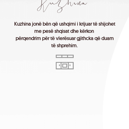
K
u
z
h
i
n
a
Kuzhina
jonë
bën
që
ushqimi
i
krijuar
të
shijohet
me
pesë
shqisat
dhe
kërkon
përqendrim
për
të
vlerësuar
gjithcka
që
duam
të
shprehim.