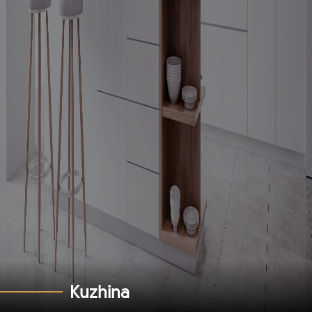
K
u
z
h
i
n
a