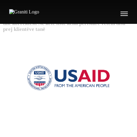
Si
rezultat
i
punës
së
shkëlqyeshme,
kujdesit
ndaj
klientëve
dhe
angazhimit
tonë
kemi
arritur
të
kemi
një
numër
të
madh
të
klientëve
të
cilët
na
besuan
për
cilësi
dhe
korrektësi.
Në
këtë
listë
kemi
përfshirë
vetëm
disa
prej
klientëve
tanë
USAID për Kosovë