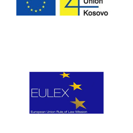
Bashkësia Europiane për Kosovë
EULEX