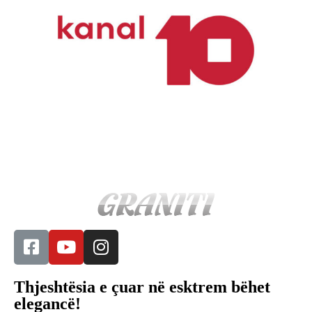
Kanal10
Thjeshtësia e çuar në esktrem bëhet
elegancë!