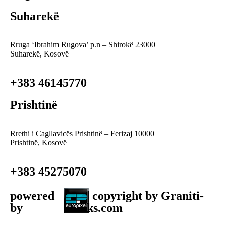
Suharekë
Rruga ‘Ibrahim Rugova’ p.n – Shirokë 23000
Suharekë, Kosovë
+383 46145770
Prishtinë
Rrethi i Cagllavicës Prishtinë – Ferizaj 10000
Prishtinë, Kosovë
+383 45275070
powered
| copyright by Graniti-
by
ks.com