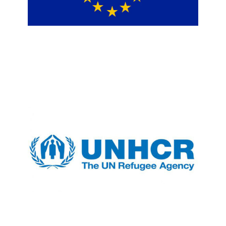
Zyra e Bashkimit Europian në
Kosovë
UNHCR